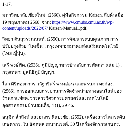
1-17.
มหาวิทยาลัยเชียงใหม่. (2560). คู่มือกิจกรรม Kaizen. สืบค้นเมื่อ
19 พฤษภาคม 2568, จาก:
https://www.cmubs.cmu.ac.th/wp-
content/uploads/2022/07/
Kaizen-Manual1.pdf.
วิทยา ตันสุวรรณนนท์. (2550). การพัฒนาระบบคุณภาพ การ
ปรับปรุงด้วย “ไคเซ็น”. กรุงเทพฯ: สมาคมส่งเสริมเทคโนโลยี
(ไทย-ญี่ปุ่น).
เสรี พงษ์พิศ. (2536). ภูมิปัญญาชาวบ้านกับการพัฒนา (เล่ม 1) .
กรุงเทพฯ: มูลนิธิภูมิปัญญา.
ไสว ศิริทองถาวร, ณัฐวริศร์ พรมอ่อน และพรนภา ตะก้อง.
(2566). การออกแบบกระบวนการจัดจำหน่ายทางออนไลน์ของ
ร้านกาแฟสด. วารสารวิศวกรรมศาสตร์และเทคโนโลยี
อุตสาหกรรมบ้านสมเด็จ, 4 (1), 29-46.
อนุชิต ฉ่ำสิงห์ และธนพร ศิลปะชัย. (2552). เครื่องสาวไหมระดับ
เกษตรกร. ใน อัคคพล เสนาณรงค์. 30 ปี เครื่องจักรกลเกษตร.