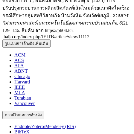
ศิริทองถาวร ไ., พื้นหินลาด ช., & ยวงเกตุ พ. (2025). การ
ปรับปรุงกระบวนการผลิตผลิตภัณฑ์เส้นไหมด้วยแนวคิดไคเซ็น:
กรณีศึกษากลุ่มสตรีวิสาหกิจ บ้านวังหิน จังหวัดชัยภูมิ.
วารสาร
วิศวกรรมศาสตร์และเทคโนโลยีอุตสาหกรรมบ้านสมเด็จ
,
6
(2),
129–146. สืบค้น จาก https://ph04.tci-
thaijo.org/index.php/JEITB/article/view/11112
รูปแบบการอ้างอิงเพิ่มเติม
ACM
ACS
APA
ABNT
Chicago
Harvard
IEEE
MLA
Turabian
Vancouver
ดาวน์โหลดการอ้างอิง
Endnote/Zotero/Mendeley (RIS)
BibTeX