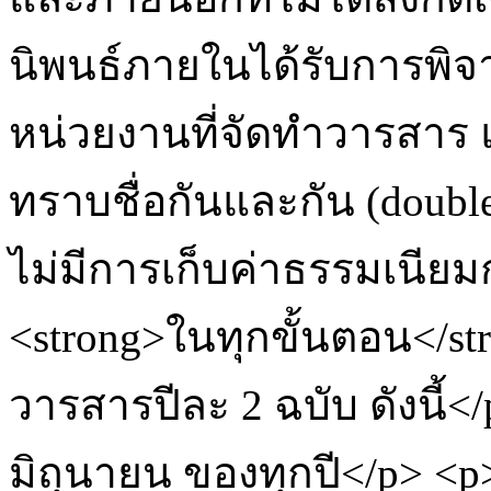
นิพนธ์ภายในได้รับการพิ
หน่วยงานที่จัดทำวารสาร แ
ทราบชื่อกันและกัน (double
ไม่มีการเก็บค่าธรรมเนียม
<strong>ในทุกขั้นตอน</s
วารสารปีละ 2 ฉบับ ดังนี้<
มิถุนายน ของทุกปี</p> <p