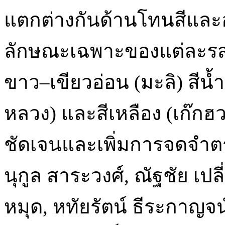
แตกต่างกันด้านโทนสีและอ
ลักษณะเฉพาะของแต่ละรสชาต
ขาว–เขียวอ่อน (มะลิ) สีน้
หลวง) และสีเหลือง (เก๊กฮว
ชัดเจนและเพิ่มการจดจำต
นุกูล สาระวงศ์, ณัฐชัย เปล
หมุด, หทัยรัตน์ ธีระกาญจน